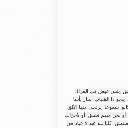
أي غيم في الأفق  أي نذر في الشفق  أي نهج منغلق  كلنا كالمختنق  أتعبونا بالملق  عذبونا بالقلق  بئس عيش في العراك  
كالضباع والوشق  بئس من يحيا مهانا  لاحسا ما قد بصق أي داء ذا الفساد  شد فينا واعتلق  كيف ينجو ذا الشباب  صار يأسا 
يحترق  حلمهم يحيوا كراما  كيف يلقوا للغرق  بعضهم صار " لكيف "  مثل ثوب من خرق  إنهم كانوا شموعا  يرتجى منها الألق  
إنهم يلقون صدا   همهم زاد الأرق  صار يا شعب لزاما  رص صف لا يشق  صه لأصحاب المعالي  أو لمن منهم فسق  أو لأحزاب 
تنافق  نحن فيهم لم نثق  صفنا كالطود عال  ضد سوء في الخلق  صفنا للدين فيه  حكم ربي المستحق  كلنا لله عبد لا عباد من 