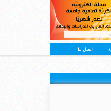
ة
اتصل بنا
ير