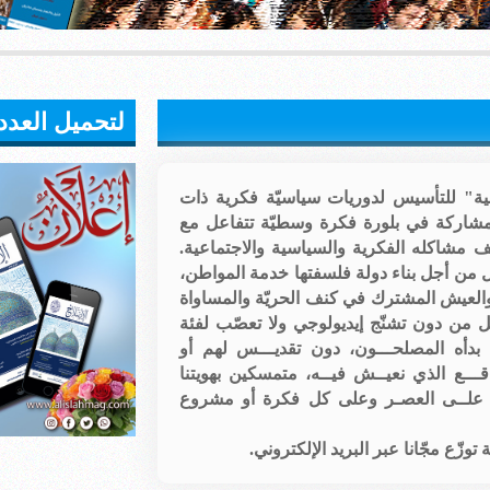
لتحميل العدد
نية" للتأسيس لدوريات سياسيّة فكرية ذات
لمشاركة في بلورة فكرة وسطيّة تتفاعل مع
 مشاكله الفكرية والسياسية والاجتماعية.
ل من أجل بناء دولة فلسفتها خدمة المواطن،
والعيش المشترك في كنف الحريّة والمساواة
ديل من دون تشنّج إيديولوجي ولا تعصّب لفئة
بدأه المصلحـــون، دون تقديـــس لهم أو
قـــع الذي نعيــش فيــه، متمسكين بهويتنا
ــن علــى العصـر وعلى كل فكرة أو مشروع
زّع مجّانا عبر البريد الإلكتروني.