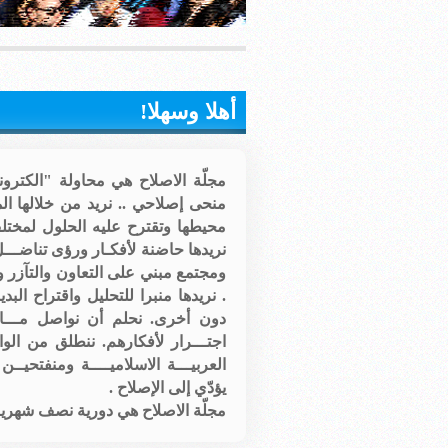
أهلا وسهلا!
مجلّة الاصلاح هي محاولة "الكترو
منحى إصلاحي .. نريد من خلالها ا
محيطها وتقترح عليه الحلول لمختلف
نريدها حاضنة لأفكـار ورؤى تناضـــ
ومجتمع مبني على التعاون والتآزر 
. نريدها منبرا للتحليل واقتراح الب
دون أخرى. نحلم أن نواصل مـــا 
اجتـــرار لأفكارهم. ننطلق من الوا
العربيـــة الاسلاميــــة ومنفتحي
يؤدّي إلى الإصلاح .
مجلّة الاصلاح هي دورية نصف شهرية تو