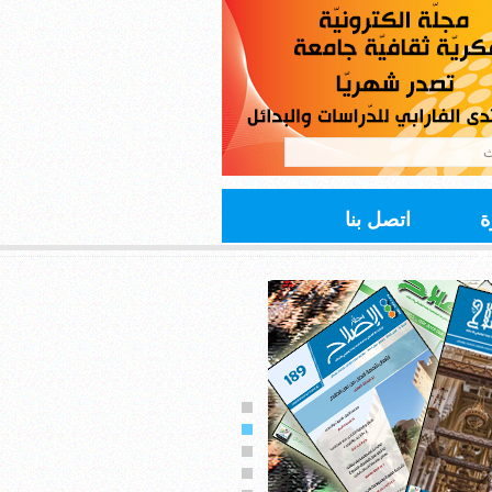
ة
اتصل بنا
ير