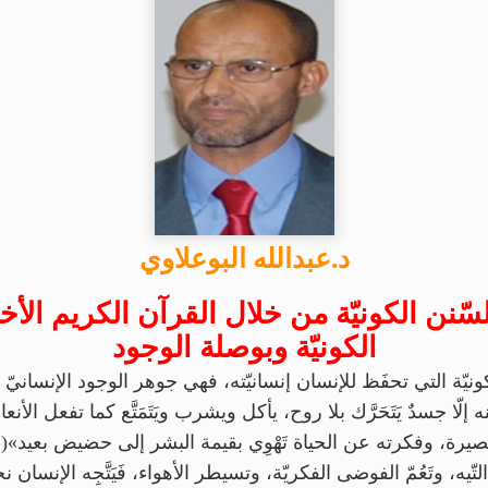
د.عبدالله البوعلاوي
للسّنن الكونيّة من خلال القرآن الكريم الأ
الكونيّة وبوصلة الوجود
الكونيّة التي تحفَظ للإنسان إنسانيّته، فهي جوهر الوجود الإنساني
نه إلّا جسدٌ يَتَحَرَّك بلا روح، يأكل ويشرب ويَتَمَتَّع كما تفعل ا
ه، وتَعُمّ الفوضى الفكريّة، وتسيطر الأهواء، فَيَتَّجِه الإنسان نحو