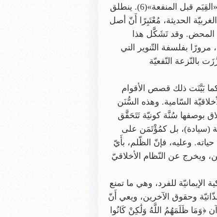
الغربيّة أَدَّى إلى «أزمة أخلاقيّة كونيّة»، في حين أَنّ الإسلام يُقَدِّم نموذج «التّزكية قبل التِّقْنِيَة» و«القِيَم قبل المنفعة»(6). ينطلق
 الحديثة، مُعْتَبِرًا أَنّ أصل
المحض. وقد تَشَكَّل هذا
 مرورًا بفلسفة التّنوير التي
ت بالنّزعة النّفعيّة
كما بَيَّنَت ذلك قصص الأقوام
قيّة السّامية. وهذه السُّنَن
بوصفها سُنَّة كونيّة تَتَحَقَّق
(سيادة)، بل كمُؤْتَمَن على
ه. وعليه، فإنّ الظّلم، بأَيّ
ن، ويخرج عن النّظام الأخلاقيّ
ية الإيمانيّة للفرد، وهي ما تمنع
لذّاتيّة وحقوق الآخرين، ويعي أَنّ
لَمَهُمُ اللَّهُ وَلَٰكِنْ كَانُوا