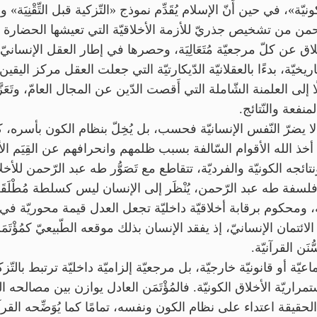
 من تشخيص جذريّ للأزمة الأخلاقيّة التي تعيشها الحضارة الغربيّة
عن كلّ مرجعيّة مُتَعَالِيَة، وحصرها في إطار العقل الإنسانيّ 
يّة، بدءًا بالعقلانيّة الدّيكارتيّة التي جعلت العقل مركز اليقين،
ى العلمنة الشّاملة التي أَقصت الدّين عن المجال العامّ، وتَعَزَّزَ
منفعة والنّتائج.
َّة، لا يضرّ النّفس الإنسانيّة فحسب، بل يُخِلّ بنظام الكون بأسره، 
خذ الله الأقوام السّالفة بسبب ظلمهم وانحرافهم عن القِيَم الأخلا
ائجه الكونيّة والفرديّة، تتقاطع مع تَصَوُّر طه عبد الرّحمن للأخلاق 
سفة طه عبد الرّحمن، يُنْظَر إلى الإنسان ليس كسلطة مُطْلَقَة 
محكوم برقابة أخلاقيّة داخليّة تجعل العدل قيمة محوريّة في حيات
تمان الإنسانيّ، إذ يفقد الإنسان بذلك موقعه الطّبيعيّ كمُؤْتَمَ
ُنَن القرآنيّة.
عيّة أو قانونيّة خارجيّة، بل مرجعيّة إلزاميّة داخليّة ترتبط بالتّزك
تمراريّة الأخلاق الكونيّة. فالمُؤْتَمَن العادل يوازن بين مصالحه ا
قة اعتداء على نظام الكون ونفسه، تمامًا كما يُوَضِّحه القرآن ﴿وَمَا ظَ