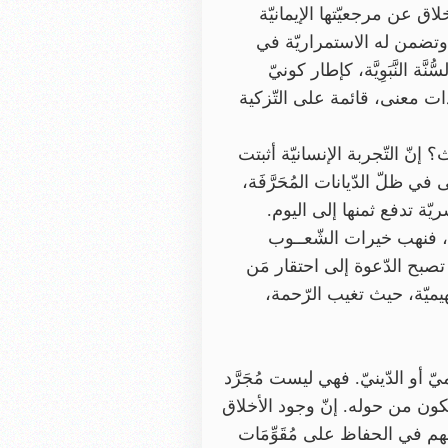
ق عن مرجعيّتها الإيمانيّة
ان وتضمن له الاستمراريّة في
 النَّبَوِيَّة، كإطار كونيّ
وذات معنى، قائمة على التّزكية
ث؟ إنّ التّجربة الإنسانيّة أثبتت
 ظلّ الدّيانات المُحَرَّفَة،
ريّة تدفع ثمنها إلى اليوم.
ته، فنهب خيرات الشّعــوب
تصبح الدّعوة إلى احتقار مَن
بهيميّة، حيث تغيب الرّحمة،
ّ أو الدّينيّ. فهي ليست مُجَرَّد
ن من حوله. إنّ وجود الأخلاق
هم في الحفاظ على مُقَوِّمَات