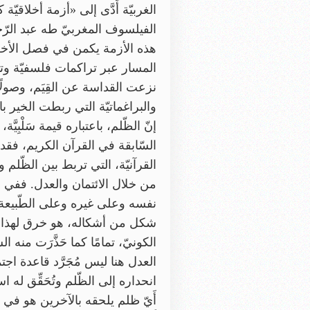
الفيلسوف المغربيّ طه عبد الرّحمن
هذه الأزمة يكمن في فصل الأخلاق 
المسار عبر تراكمات فلسفيّة وتاريخ
نزعت القداسة عن القِيَم، وصولًا إل
والبراغماتيّة التي ربطت الخير بال
إنّ الظّلم، باعتباره قيمة سَلْبِي
السّابقة في القرآن الكريم، فقد أ
القرآنيّة، التي تربط بين الظّلم ونت
من خلال الائتمان والعدل. ففي فل
نفسه وعلى غيره وعلى الطّبيعة، و
شكل من أشكاله، هو خرق لهذا الائ
الكونيّ، تمامًا كما حَذَّرَت منه السّ
العدل هنا ليس مُجَرَّد قاعدة اجتما
انحداره إلى الظّلم وتُحَقِّق له اس
أَيّ ظلم يلحقه بالآخرين هو في الحقي