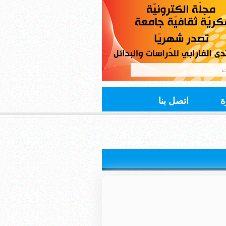
ة
اتصل بنا
ير