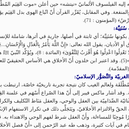
ه إليه الفيلسوف الألمانيّ «نيتشه» حين أعلن «موت القِيَم المُطْلَق
منفعة. وفي المقابل، يُقَرِّر القرآن أَنّ اتّباع الهوى بدل القِيَم يؤدّي إل
أَرْضُ﴾ (المؤمنون : 71).
ُنَنِيَّة:
إسلام بكونها سُنَنِيَّة؛ أي ثابتة في أصلها، جارية في أثرها، شاملة لل
﴿وَلَا يَجْرِمَنَّكُمْ شَنَآنُ قَوْمٍ عَلَىٰ أَلَّا تَعْدِلُوا اع
«إنّما بُعِثْتُ لأُتَمِّمَ مكارم الأخلاق»(5). وقد اعتبر ابن خلدون أَنّ الأخلاق هي الأساس
(المقدّمة).
لغربيّة والتَّصَوُّر الإسلاميّ:
المُطْلَقَة ولعالم الغيب كان نتيجة تجربة تاريخيّة خاصّة، ارتب
ة. وقد أشار ماكس فيبر إلى أَنّ هذا الصّراع أَسْهَم في علمنة الق
ئيّة الصِّدَامِيّة بين العقل والوحي، والعقل مَنَاط التّكليف والكرامة
والالتزام الأخلاقيّ، ويَتَجَلَّى ذلك في تكرار الاستفهام الإنكاريّ: ﴿أ
 مُوجِبًا للمساءلة، وأَنّ العقل شرط لفهم الوحي والاهتداء به. قال تعالى
 الاستفهام في آيات كثيرة، وذهب طه عبد الرّحمن إلى «أَنّ فصل الأخ