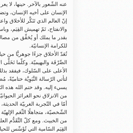
عنه الشّعور بالآخر. حينها، لا يعرف
الإنسان على أخيه الإنسان، وتضيع 
إنّ العالم الذي تَنَكَّر للأخلاق واعت
والانفتاح، تَمّ تهميش القِيَم، وباسم
بقدر ما يملك أو يُحَقِّق من مصال
للكرامة الإنسانيّة.
تُعَدّ الأخلاق جزءًا جوهريًّا من ح
الصِّرْفَة والبهيميّة. وكلّما تَخَ
الأعلى على السّلوك، فيفقد بذلك جو
لتأتي الرّسالة النَّبَوِيَّة ختاميّة
يسيء إليه. وقد ختم الله هذه الرّ
من الانزلاق نحو الغرائز الحيوان
أمّا في التّجربة الغربيّة الحديث
الشّخصيّة، متجاهلًا النِّعَم الإلهيّ
من الخبيث. ومع كلّ التَّقَدُّم العلم
القِيَم السّامية التي تُؤَسِّس للحي