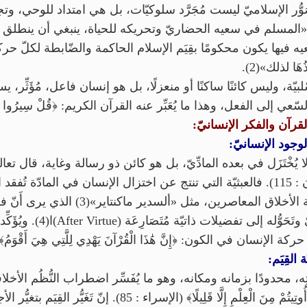
التَّصَوُّر الإسلاميّ ليست مُجَرَّد سلوكيّات، بل هي امتداد للوح
«المسلم في سعيه الحضاريّ وتحريكه للحياة، ينبغي أن ينطلق من
عيه فيها يكون محكومًا بقِيَم الإسلام الحاكمة والضّابطة لكلّ حر
َا لذلك»(2).
لبيّة، وليس كائنًا ساكنًا أو منعزلًا، بل هو إنسان فاعل، مُؤَثِّر
عي إلى الفعل، وهذا ما يُعَبِّر عنه القرآن الكريم: ﴿قُلْ سِيرُوا فِي ال
 القرآن والفكر الإنسانيّ:
لوجود الإنسانيّ:
يُخْتَزَل في بعده المادِّيّ، بل هو كائن ذو رسالة وغاية، قال تعالى: ﴿أَفَحَسِ
وَأَنَّكُمْ إِلَيْنَا لَا تُرْجَعُونَ﴾ (المؤمنون : 115). فالعبثيّة التي تنتج عن اختزال الإنس
مع ما ذهب إليه عدد من فلاسفة الأخلاق المعاص
يؤدّي إلى تَفَكُّك المعنى الأخل
إنسان في الكون: ﴿إِنَّ هَٰذَا الْقُرْآنَ يَهْدِي لِلَّتِي هِيَ أَقْوَمُ﴾ (
 القِيَم:
َّتِه، محدودًا بزمانه ومكانه، وهو ما يُفَسِّر اضطراب النُّظُم الأخل
إلى هذا القصور حين قال: ﴿وَمَا أُوتِيتُمْ مِنَ الْعِلْمِ إِلَّا قَلِ