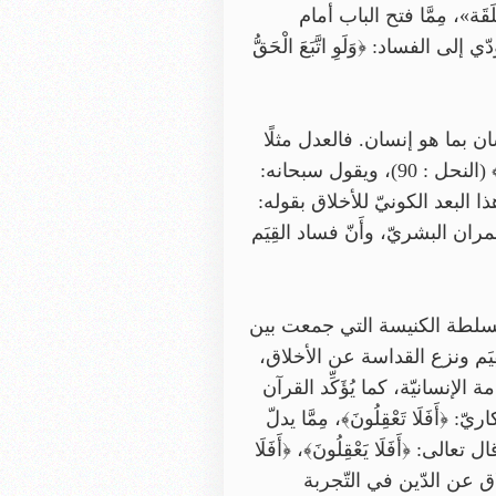
َة»، مِمَّا فتح الباب أمام
ى الفساد: ﴿وَلَوِ اتَّبَعَ الْحَقُّ
إنسان بما هو إنسان. فالعدل مثلًا
قيمة كونيّة لا تَتَبَدَّل بتَبَدُّل الأعراق أو الأديان، يقول الله تعالى: ﴿إِنَّ اللَّهَ يَأْمُرُ بِالْعَدْلِ وَالْإِحْسَانِ...﴾ (النحل : 90)، ويقول سبحانه:
ْدِلُوا هُوَ أَقْرَبُ لِلتَّقْوَىٰ﴾ (المائدة : 8)، ويُؤَكِّد النّبيّ ﷺَ هذا البعد الكونيّ للأخلاق بقوله:
 الحقيقيّ للعمران البشريّ، وأَنّ فساد القِيَم
طت بسلطة الكنيسة التي جمعت بين
ِيَم ونزع القداسة عن الأخلاق،
 الإنسانيّة، كما يُؤَكِّد القرآن
َفَلَا تَعْقِلُونَ﴾، مِمَّا يدلّ
: ﴿أَفَلَا يَعْقِلُونَ﴾، ﴿أَفَلَا
لاق عن الدّين في التّجربة