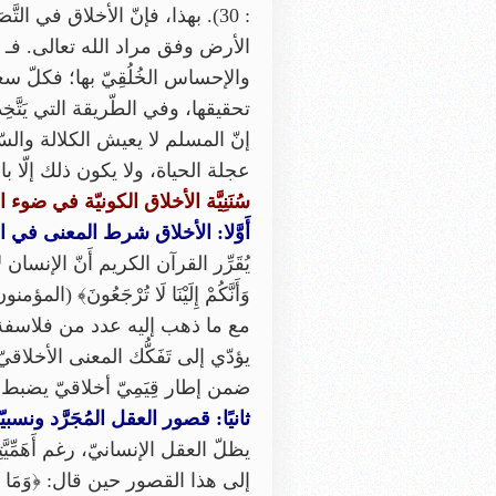
: 30). بهذا، فإنّ الأخلاق في 
الأرض وفق مراد الله تعالى. فـ 
والإحساس الخُلُقِيّ بها؛ فكلّ س
تحقيقها، وفي الطّريقة التي يَتَّخِذُه
إنّ المسلم لا يعيش الكلالة والسّ
عجلة الحياة، ولا يكون ذلك إلّا بالسّ
سُنَنِيَّة الأخلاق الكونيّة في ضوء
أَوَّلا: الأخلاق شرط المعنى في ا
يُقَرِّر القرآن الكريم أَنّ الإنسان لا 
ضمن إطار قِيَمِيّ أخلاقيّ يضبط حركة ال
ثانيًا: قصور العقل المُجَرَّد ونسبيّة
يظلّ العقل الإنسانيّ، رغم أَهَمِّي