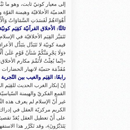
إلى معيار كونيّ ثابت، وهو ما نَبَّ
العدميّة الأخلاقيّة وهيمنة القوّة وال
أَهْوَاءَهُمْ لَفَسَدَتِ السَّمَاوَاتُ وَالْ
ثالثًا: الأخلاق القرآنيّة كقِيَم كونيّة س
تَتَمَيَّز القِيَم الأخلاقيّة في ال
مُقَدِّمَة حتميّة لانهيار الحضارات 
رابعًا: القِيَم والغيب بين التّجربة ا
إنّ إنكار الغرب الحديث للقِيَم 
القمع الفكريّ والهيمنة السّياسيّ
غير أَنّ الإسلام لم يعرف هذه الثّنا
الكريم مركزيّة العقل في إدراك الحقّ 
على أَنّ تعطيل العقل يُعَدّ تقصيرًا
يَتَدَبَّرُونَ﴾، وقد تَكَرَّر هذا