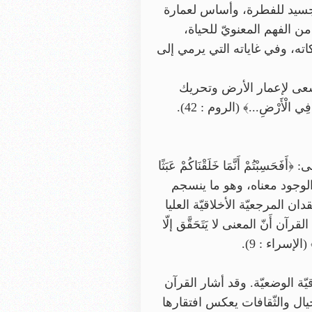
ي، وتجسيد للفطرة، وأساس لعمارة
 الفهم المعنويّ للحياة،
كاته، وفي غاياته التي يرمي إلى
، يسعى لإعمار الأرض وتحريك
ْأَرْضِ...﴾ (الروم : 42).
بْتُمْ أَنَّمَا خَلَقْنَاكُمْ عَبَثًا
ان في المادّة تُفقد الوجود معناه، وهو ما ينسجم
رين، مثل «ألسدير ماكنتاير»(3) الذي يرى أَنّ فقدان المرجعيّة الأخلاقيّة العليا
اقيّ وتَحَوُّله إلى تفضيلات ذاتيّة مُتَصَارِعَة (After Virtue)ا(4). ويُؤَكِّد القرآن أَنّ المعنى لا يَتَحَقَّق إلّا
الإسراء : 9).
اقيّة الوضعيّة. وقد أشار القرآن
يلًا﴾ (الإسراء : 85). إنّ تَغَيُّر القِيَم بتغيُّر الأجيال والثّقافات يعكس افتقارها