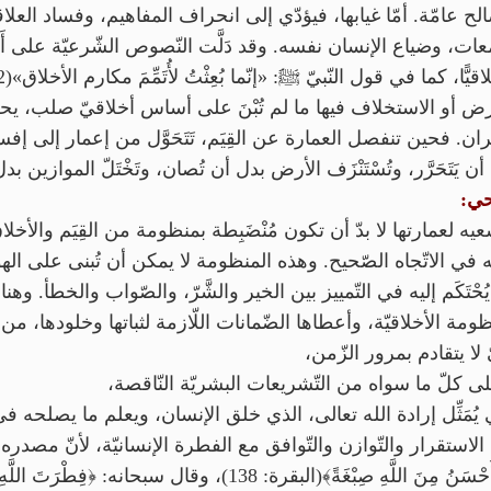
صالح عامّة. أمّا غيابها، فيؤدّي إلى انحراف المفاهيم، وفساد ال
معات، وضياع الإنسان نفسه. وقد دَلَّت النّصوص الشّرعيّة على أَن
، كما في قول النّبيّ ﷺَ: «إنّما بُعِثْتُ لأُتَمِّمَ مكارم الأخلاق»(2).
أو الاستخلاف فيها ما لم تُبْنَ على أساس أخلاقيّ صلب، يحكم ا
ان. فحين تنفصل العمارة عن القِيَم، تَتَحَوَّل من إعمار إلى إف
أن يَتَحَرَّر، وتُسْتَنْزَف الأرض بدل أن تُصان، وتَخْتَلّ الموازين ب
وحي:
لعمارتها لا بدّ أن تكون مُنْضَبِطة بمنظومة من القِيَم والأخلاق 
في الاتّجاه الصّحيح. وهذه المنظومة لا يمكن أن تُبنى على الهوى أ
حْتَكَم إليه في التّمييز بين الخير والشَّرّ، والصّواب والخطأ. وهنا 
ومة الأخلاقيّة، وأعطاها الضّمانات اللّازمة لثباتها وخلودها، م
ِيّ لا يتقادم بمرور الزّمن،
مِن على كلّ ما سواه من التّشريعات البشريّة النّاقصة،
وحي يُمَثِّل إرادة الله تعالى، الذي خلق الإنسان، ويعلم ما يصلحه في
ستقرار والتّوازن والتّوافق مع الفطرة الإنسانيّة، لأنّ مصدره
خلق الإنسان: ﴿صِبْغَةَ اللَّهِ وَمَنْ أَحْسَنُ مِنَ اللَّهِ صِبْغَةً﴾(البقرة