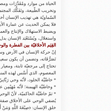
الحياة من موارد ومُقَدَّرَات وم
وتخريب الطّبيعة، وتَفَكُّك المجت
السّماويّة هي تهذيب الإنسان أخلاقيًّا
فلا يمكن الحديث عن عمارة الأرض 
ويضبط الاستهلاك والإنتاج والعمر
واستغلال، ويُسْتَعْبَد الإنسان بدل 
القِيَم الأخلاقيّة بين الفطرة وال
إنّ حركة الإنسان في الأرض وسعيه 
تَصَرُّفَاته، وتضمن أن يكون سعيه 
تحتاج إلى مرجعيّة ثابتة، ومعيار يُ
المعصوم، الذي أَسَّس لهذه المنظ
* خاصِّيَّة الخلود، لأنّه وحي رَبَّان
* وخاصِّيَّة الهيمنة؛ لأنّه مُهَيْ
* ثمّ خاصِّيَّة الحاكميّة، لأنّ ال
يُضفي الوحي على الأخلاق صفة الا