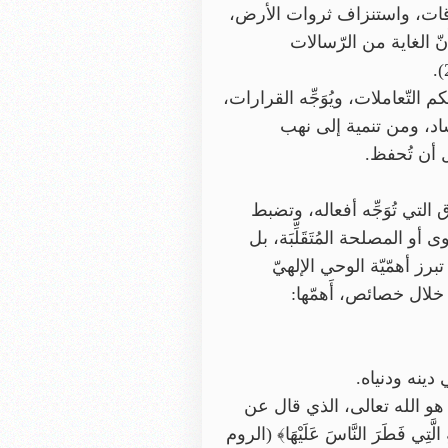
علاقات، واستنزاف ثروات الأرض،
ّ الغاية من الرّسالات
لتّعاملات، ويُوَجِّه القرارات،
ساد، ومن تنمية إلى نهب
دل أن تُحفظ.
التي تُوَجِّه أفعاله، وتضبط
و المصلحة المُتَقَلِّبَة، بل
تبرز أهمّيّة الوحي الإلهيّ
ن خلال خصائص، أَهمّها:
 دينه ودنياه.
 هو الله تعالى، الذي قال عن
: 138)، وقال سبحانه: ﴿فِطْرَتَ اللَّهِ الَّتِي فَطَرَ النَّاسَ عَلَيْهَا﴾ (الروم