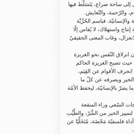
ل إلى ساحة صراع، يَتَسَلَّط فيها
، والرّحمة، والتّعايش.
والإنسانيّة. فباسم الحُرِّيَّة
ة إنتاج واستهلاك، لا يُقاس إلّا
لانعزال، وغاب المعنى الحقيقيّ
دون انزلاق النّفس نحو الغريزة
يّة، حيث تصبح الغريزة الحاكم
 انحرف الأقوام عن القِيَم،
ِق له الخير ويصرفه عن كلّ ما
يضرّ بالإنسانيّة، ليحفظ الأمّة
رجات السّعي وراء المنفعة
لتمييز الخير من الشَّرّ، والطَّيِّب
اة فلسفيّة مَحْضَة، مُتَخَلِّيًا عن