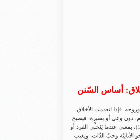
خلاق: أساس السّنن
ّ وروحه. فإذا انعدمت الأخلاق،
لأنعام، دون وعي أو بصيرة، فيصبح
الإنسان «مبتور الحسّ مُشَوه البصيرة، وفكرته عن الحياة تَهْوِي بقيمة البشر إلى حضيض بعيد»(1)، بمعنى عندما يَتَخَلَّى الفرد أو
 الأنانِيّة وحبّ الذّات، ويغيب