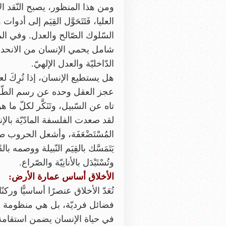
ومن هذا المنظور، يصبح النّقد ال
العليا، فَتَتَحَوَّل القِيَم إلى 
السّلوك الصّالح والعدل. وفي المقابل
شامل يحمي الإنسان من الانحدار إل
الدّاخليّة والعدل الإلهيّ.
هل يستطيع الإنسان، إذا تُرِكَ لعقله 
عجز العقل وحده عن رسم الطّريق ال
تاه عن السّبيل، وتَنَكَّر لكلّ ما
لقد صعدت الفلسفة المادّيّة بالإ
المُسْتَضْعَفَة، وأشعل الحروب طم
يَتَمَسَّك بالقِيَم النّبيلة ووصم
وتُسْتَبْدَل بالأنانِيّة والصّراع.
الأخلاق أساس عمارة الأرض:
تُعَدّ الأخلاق عنصرًا أساسيًّا ور
فضائل فرديّة، بل هي منظومة ض
في حياة الإنسان يضمن استقامة ال