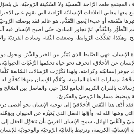
 المجتمع طعم الرّاحة النّفسيّة ولا السّكينة الرّوحيّة، بل يَتَحَوَّ
معها معاني العلاقات الإنسانيّة الرّاقية التي تقوم على الاحترام
برها مَنْقَصَة أو عبءا يُعيق التَّقَدُّم، هو عالم فقد بوصلته الرّوحيّة 
 التَّطَوُّر والتَّقَدُّم، تَمّ تجاوز المبادئ، حتّى أصبح الإنسان فيه آل
ح. وهكذا، تَفَكَّكَت الرّوابط، وضعفت الثّقة، وسادت الفرديّة وا
ياة الإنسان، فهي الضّابط الذي يُمَيِّز بين الخير والشَّرّ، ويحول 
لَّى الإنسان عن الأخلاق، انحرف نحو حياة تحكمها الرَّغَبَات الحيوان
هر إنسانيّته وكرامته. ولهذا تَكَرَّرَت الرّسالات السّابقة كلّما
ً، مُصَحِّحَةً لمسارات الحياة الملتوية، وتُقَدِّم للإنسان منهجًا يُحَقّ
سالات بالقرآن الكريم الجامع لكلّ خير، والفاصل بين الصّالح وما 
يّة ويضبط مسارها الرّوحيّ والفكريّ.
ة، فقد أَدَّى هذا النّقص الأخلاقيّ إلى توجيه الإنسان نحو أقصى د
ة التي وهبها الله له، وأَوَّلها العقل الذي يُمَيِّزه عن الحيوان ويؤهّله 
يّ والتِّقْنِيّ الهائل، سمح الإنسان الغربيّ بأن يَتَحَوَّل العقل إلى أد
اة الإنسانيّة الكريمة، وترتبط بالغائيّة الرّوحيّة والوجوديّة للإنسان.