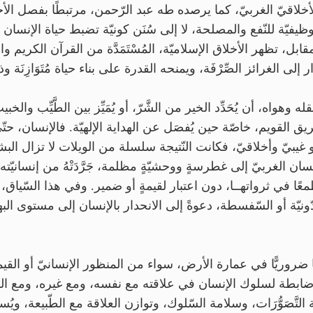
أخلاقيّ الغربيّ، كما يرصده طه عبد الرّحمن، مرتبطًا بفصل الأخلا
أدوات وظيفيّة للنّفع والمصلحة، لا إلى سُنَن كونيّة تضبط حياة الإنس
، تظهر الأخلاق الإسلاميّة، المُسْتَمَدَّة من القرآن الكريم والسُّنَّة
ى الغرائز الصِّرْفَة، ويمنحه القدرة على بناء حياة مُتَوَازِنَة 
وهواه، أن يُحَدِّد الخير من الشَّرّ، أو يُمَيِّز بين الطَّيِّب والخبي
قويم، خاصّة حين يُفصَل عن الهداية الإلهيّة. فالإنسان، حتّى في
 هو غيبيّ وأخلاقيّ، فكانت النّتيجة سلسلة من الويلات لا تزال البش
نسان الغربيّ إلى غطرسةٍ ووحشيّةٍ مظلمة، جَرَّدَتْهُ من إنسانيّ
عًا في ثرواتهــا، دون اعتبار لقيمةٍ أو ضمير. وفي هذا السّياق، 
ه بالدّونيّة أو السّفسطة، دعوةً إلى الانحدار بالإنسان إلى مستوى ال
كنًا ضروريًّا في عمارة الأرض، سواء من المنظور الإنسانيّ أو القيمي
ابطة لسلوك الإنسان في علاقته مع نفسه، ومع غيره، ومع الكو
تَّصَوُّرَات، وسلامة السّلوك، وتوازن العلاقة مع الطّبيعة، ويُس